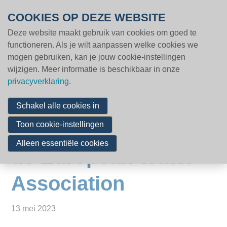
Overslaan en naar de inhoud gaan
COOKIES OP DEZE WEBSITE
Deze website maakt gebruik van cookies om goed te
MENU
Volg een opleiding
functioneren. Als je wilt aanpassen welke cookies we
mogen gebruiken, kan je jouw cookie-instellingen
Word lid
wijzigen. Meer informatie is beschikbaar in onze
Wendy Francken
Nieuws & inzichten
privacyverklaring
.
Cases
(directeur Vlario)
Schakel alle cookies in
Vacatures
wordt voorzitter van
Toon cookie-instellingen
Partners
Alleen essentiële cookies
de European Water
Contact
Association
Zoeken
13 mei 2023