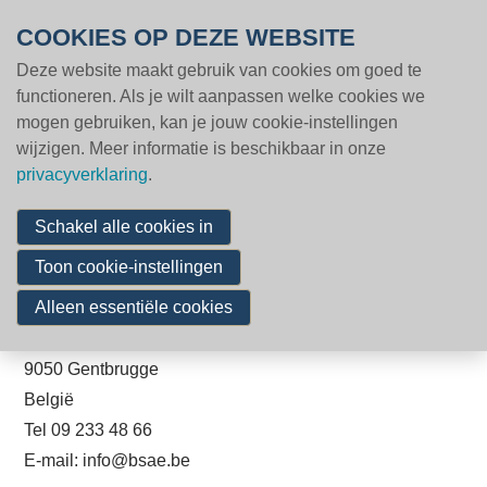
Overslaan en naar de inhoud gaan
COOKIES OP DEZE WEBSITE
Deze website maakt gebruik van cookies om goed te
MENU
Volg een opleiding
functioneren. Als je wilt aanpassen welke cookies we
mogen gebruiken, kan je jouw cookie-instellingen
Word lid
wijzigen. Meer informatie is beschikbaar in onze
Disclaimer & Privacy
Nieuws & inzichten
privacyverklaring
.
Cases
Policy
Schakel alle cookies in
Vacatures
Toon cookie-instellingen
Deze website is eigendom van:
Partners
Alleen essentiële cookies
BSAE vzw
Kerkstraat 108
Contact
9050 Gentbrugge
België
Zoeken
Tel 09 233 48 66
E-mail: info@bsae.be