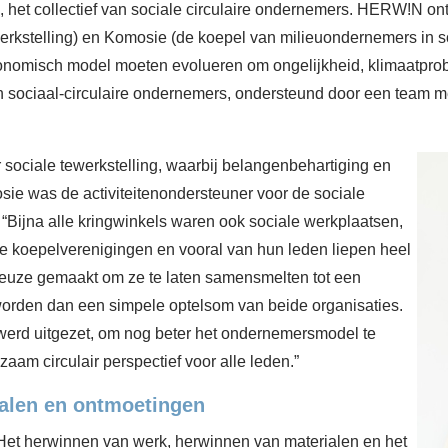
 het collectief van sociale circulaire ondernemers. HERW!N ont
kstelling) en Komosie (de koepel van milieuondernemers in so
onomisch model moeten evolueren om ongelijkheid, klimaatprob
an sociaal-circulaire ondernemers, ondersteund door een team m
sociale tewerkstelling, waarbij belangenbehartiging en
sie was de activiteitenondersteuner voor de sociale
: “Bijna alle kringwinkels waren ook sociale werkplaatsen,
ie koepelverenigingen en vooral van hun leden liepen heel
keuze gemaakt om ze te laten samensmelten tot een
worden dan een simpele optelsom van beide organisaties.
werd uitgezet, om nog beter het ondernemersmodel te
am circulair perspectief voor alle leden.”
alen en ontmoetingen
Het herwinnen van werk, herwinnen van materialen en het