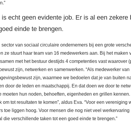
n.”
is echt geen evidente job. Er is al een zekere
 goed einde te brengen.
 sector van sociaal circulaire ondernemers bij een grote versc
 ze stuurt haar team van 16 medewerkers aan. Bij het maken v
samen met het bestuur destijds 4 competenties vast waarover 
bewust zijn, netwerken en samenwerken. “Als medewerker van
evingsbewust zijn, waarmee we bedoelen dat je van buiten naa
den door de leden en maatschappij. En dat doen we door te netw
e moeten hun noden, behoeften, eigenheden en grillen kennen.
k om tot resultaten te komen”, aldus Eva. “Voor een vereniging 
oe liggen hoog. Voor mensen die nog niet veel werkervaring he
l die verschillende taken tot een goed einde te brengen.”