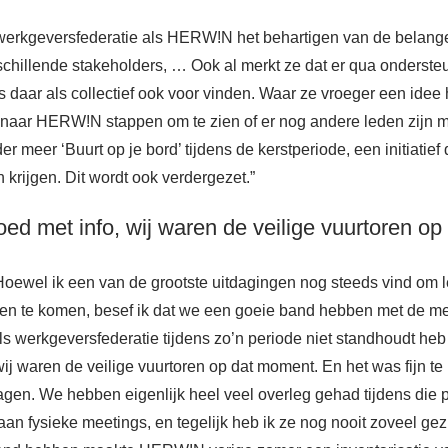
 werkgeversfederatie als HERW!N het behartigen van de belangen
chillende stakeholders, … Ook al merkt ze dat er qua onderst
ns daar als collectief ook voor vinden. Waar ze vroeger een ide
ee naar HERW!N stappen om te zien of er nog andere leden zij
r meer ‘Buurt op je bord’ tijdens de kerstperiode, een initiatief
krijgen. Dit wordt ook verdergezet.”
d met info, wij waren de veilige vuurtoren op
 Hoewel ik een van de grootste uitdagingen nog steeds vind om 
en te komen, besef ik dat we een goeie band hebben met de me
als werkgeversfederatie tijdens zo’n periode niet standhoudt h
ij waren de veilige vuurtoren op dat moment. En het was fijn t
gen. We hebben eigenlijk heel veel overleg gehad tijdens die p
 aan fysieke meetings, en tegelijk heb ik ze nog nooit zoveel g