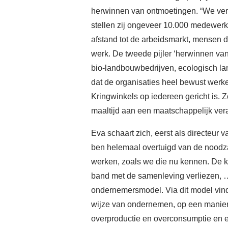
herwinnen van ontmoetingen. “We vert
stellen zij ongeveer 10.000 medewerke
afstand tot de arbeidsmarkt, mensen d
werk. De tweede pijler ‘herwinnen van
bio-landbouwbedrijven, ecologisch l
dat de organisaties heel bewust werke
Kringwinkels op iedereen gericht is. 
maaltijd aan een maatschappelijk vera
Eva schaart zich, eerst als directeur
ben helemaal overtuigd van de noodzaa
werken, zoals we die nu kennen. De kl
band met de samenleving verliezen, …
ondernemersmodel. Via dit model vin
wijze van ondernemen, op een manier 
overproductie en overconsumptie en e