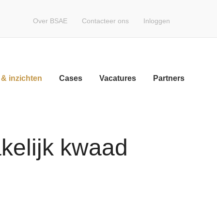
Over BSAE
Contacteer ons
Inloggen
Volg een opleiding
Word lid
Nieuws & inzichten
& inzichten
Cases
Vacatures
Partners
Cases
Vacatures
Partners
kelijk kwaad
Contact
Zoeken