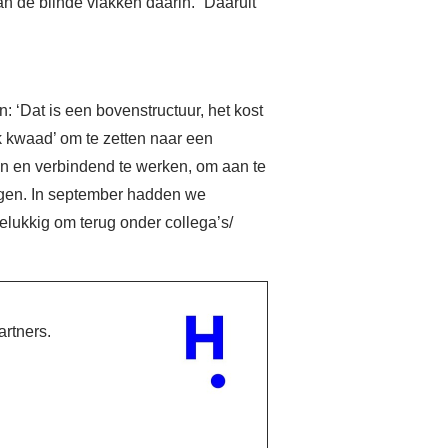
 de blinde vlakken daarin. “Daaruit
: ‘Dat is een bovenstructuur, het kost
ijk kwaad’ om te zetten naar een
en en verbindend te werken, om aan te
agen. In september hadden we
ukkig om terug onder collega’s/
rtners.