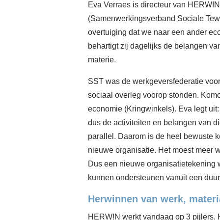
Eva Verraes is directeur van HERW!N,
(Samenwerkingsverband Sociale Tewer
overtuiging dat we naar een ander ec
behartigt zij dagelijks de belangen v
materie.
SST was de werkgeversfederatie voor 
sociaal overleg voorop stonden. Komo
economie (Kringwinkels). Eva legt uit
dus de activiteiten en belangen van d
parallel. Daarom is de heel bewuste 
nieuwe organisatie. Het moest meer 
Dus een nieuwe organisatietekening 
kunnen ondersteunen vanuit een duurza
Herwinnen van werk, materi
HERW!N werkt vandaag op 3 pijlers. 