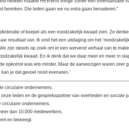
and hebben maakte HERW!N vorige zomer een inventarisatie van
iet bereiken. Die leden gaan we nu extra gaan benaderen.”
rsfederatie of koepel als een noodzakelijk kwaad zien. Ze denken
stbaar resultaat van. Ik vind het een uitdaging om het ‘noodzakel
n. We zijn steeds op zoek om er een wervend verhaal van te mak
odzakelijk kwaad. En ik denk dat we daar meer en meer in sl
e opkomst was iets minder. Maar de aanwezigen waren zeer gel
s kan je dat gevoel nooit evenaren."
le circulaire ondernemers.
 onze leden en de gesprekspartner van overheden en sociale pa
 circulaire ondernemers.
 meer dan 10.000 medewerkers.
eert en beweegt.