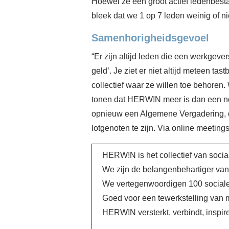
Hoewel ze een groot actief ledenbest
bleek dat we 1 op 7 leden weinig of n
Samenhorigheidsgevoel
“Er zijn altijd leden die een werkgeve
geld’. Je ziet er niet altijd meteen ta
collectief waar ze willen toe behore
tonen dat HERW!N meer is dan een no
opnieuw een Algemene Vergadering, d
lotgenoten te zijn. Via online meeting
HERW!N is het collectief van socia
We zijn de belangenbehartiger van
We vertegenwoordigen 100 sociale
Goed voor een tewerkstelling van
HERW!N versterkt, verbindt, inspir