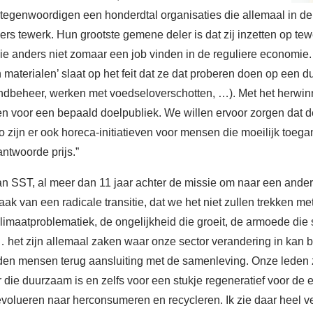
egenwoordigen een honderdtal organisaties die allemaal in de 
rs tewerk. Hun grootste gemene deler is dat zij inzetten op te
ie anders niet zomaar een job vinden in de reguliere economie. 
 materialen’ slaat op het feit dat ze dat proberen doen op een 
andbeheer, werken met voedseloverschotten, …). Met het herw
n voor een bepaald doelpubliek. We willen ervoor zorgen dat de
Zo zijn er ook horeca-initiatieven voor mensen die moeilijk toe
ntwoorde prijs.”
 van SST, al meer dan 11 jaar achter de missie om naar een ande
k van een radicale transitie, dat we het niet zullen trekken m
imaatproblematiek, de ongelijkheid die groeit, de armoede die 
 het zijn allemaal zaken waar onze sector verandering in kan 
den mensen terug aansluiting met de samenleving. Onze leden 
die duurzaam is en zelfs voor een stukje regeneratief voor de
volueren naar herconsumeren en recycleren. Ik zie daar heel ve