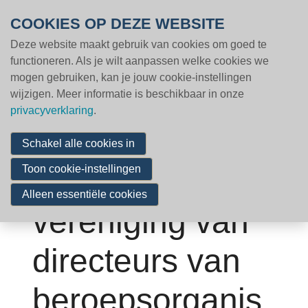
Overslaan en naar de inhoud gaan
COOKIES OP DEZE WEBSITE
Deze website maakt gebruik van cookies om goed te
MENU
Volg een opleiding
functioneren. Als je wilt aanpassen welke cookies we
mogen gebruiken, kan je jouw cookie-instellingen
Word lid
wijzigen. Meer informatie is beschikbaar in onze
Nieuws & inzichten
privacyverklaring
.
Cases
Barometer
Schakel alle cookies in
Vacatures
Toon cookie-instellingen
Franse
Partners
Alleen essentiële cookies
vereniging van
Contact
directeurs van
Zoeken
beroepsorganis