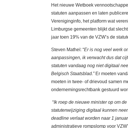
Het nieuwe Wetboek vennootschappen
statuten aanpassen en laten publiceren
Vereniginginfo, het platform wat veren
Limburgse gemeenten blijkt dat slechts
jaar toen 19% van de VZW’s de statu
Steven Matheï: “
Er is nog veel werk om
aanpassingen, ik verwacht dus dat cijfe
statuten vandaag nog niet digitaal ne
Belgisch Staatsblad.”
Er moeten vanda
moeten in twee- of drievoud samen me
ondernemingsrechtbank gestuurd wor
“
Ik roep de nieuwe minister op om de 
statutenwijziging digitaal kunnen nee
deadline verlaat worden naar 1 januar
administratieve rompslomp voor VZW’