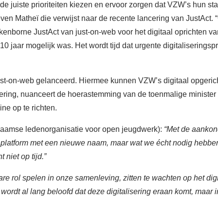
de juiste prioriteiten kiezen en ervoor zorgen dat VZW’s hun st
ven Matheï die verwijst naar de recente lancering van JustAct.
ckenborne JustAct van just-on-web voor het digitaal oprichten v
 10 jaar mogelijk was. Het wordt tijd dat urgente digitalisering
st-on-web gelanceerd. Hiermee kunnen VZW’s digitaal opgerich
isering, nuanceert de hoerastemming van de toenmalige minister 
ne op te richten.
laamse ledenorganisatie voor open jeugdwerk):
“Met de aankon
 platform met een nieuwe naam, maar wat we écht nodig hebben 
 niet op tijd.”
re rol spelen in onze samenleving, zitten te wachten op het di
 wordt al lang beloofd dat deze digitalisering eraan komt, maar 