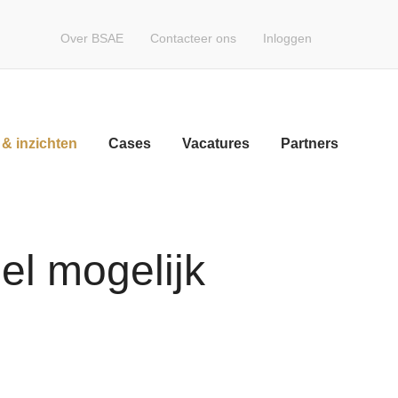
Over BSAE
Contacteer ons
Inloggen
Volg een opleiding
Word lid
Nieuws & inzichten
& inzichten
Cases
Vacatures
Partners
Cases
Vacatures
Partners
el mogelijk
Contact
Zoeken