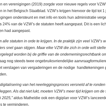
 en verenigingen (2019) zorgde voor nieuwe regels voor VZW
 in het Belgisch Staatblad. VZW’s krijgen hiervoor de tijd tot 1
igingen ondersteunt en met info en tools hun administratie verge
 24% van de VZW’s de statuten heeft aangepast. Dit is een lichte
ten had aangepast.
 alle statuten in orde te krijgen. In de praktijk zijn veel VZW’s
rs snel gaan stijgen. Maar elke VZW die zich in orde wilt stellen
ergelegd worden bij de griffie van de ondernemingsrechtbank o
ag nog steeds twee ongebruiksvriendelijke aanvraagformulier
t verslagen van vergaderingen en de nodige handtekeningen per
den.
digitalisering van het neerleggingsproces versneld af te ronde
rleggen. Als dat niet lukt, moeten VZW’s meer tijd krijgen om de
i 2025,”
aldus Matheï
die ook een digiplan voor VZW’s lanceerd
s te verminderen.