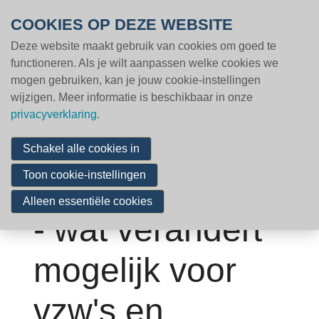
Overslaan en naar de inhoud gaan
COOKIES OP DEZE WEBSITE
Deze website maakt gebruik van cookies om goed te
MENU
Volg een opleiding
functioneren. Als je wilt aanpassen welke cookies we
mogen gebruiken, kan je jouw cookie-instellingen
Word lid
wijzigen. Meer informatie is beschikbaar in onze
Nieuws & inzichten
privacyverklaring
.
Cases
Regeerakkoord
Schakel alle cookies in
Vacatures
Toon cookie-instellingen
Arizona-coalitie
Partners
Alleen essentiële cookies
- wat verandert
Contact
mogelijk voor
Zoeken
vzw's en