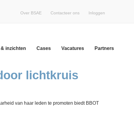
Over BSAE
Contacteer ons
Inloggen
Volg een opleiding
Word lid
Nieuws & inzichten
& inzichten
Cases
Vacatures
Partners
Cases
Vacatures
oor lichtkruis
Partners
Contact
arheid van haar leden te promoten biedt BBOT
Zoeken