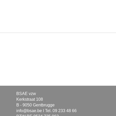
BSAE vzw
Kerkstraat 108
B - 9050 Gentbrugge
info@bsae.be
l Tel. 09 233 48 66