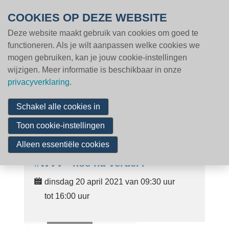
Overslaan en naar de inhoud gaan
COOKIES OP DEZE WEBSITE
Deze website maakt gebruik van cookies om goed te
MENU
Volg een opleiding
functioneren. Als je wilt aanpassen welke cookies we
Kalender
mogen gebruiken, kan je jouw cookie-instellingen
Aanpak
wijzigen. Meer informatie is beschikbaar in onze
privacyverklaring
.
Certificatie CAP
Schakel alle cookies in
Word lid
Toon cookie-instellingen
Nieuws & inzichten
Alleen essentiële cookies
Cases
#WVV - hoe nu verder?
Vacatures
dinsdag 20 april 2021 van 09:30 uur
Partners
tot 16:00 uur
Contact